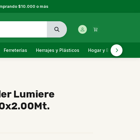
comprando $10.000 o más
Ferreterías
Herrajes y Plásticos
Hogar y Bazar
Jardi
ler Lumiere
50x2.00Mt.