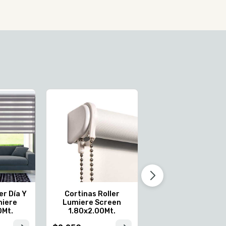
Cortinas Roller
Lumiere Blackou
1.80x2.00Mt.
$1.700
er Día Y
Cortinas Roller
miere
Lumiere Screen
0Mt.
1.80x2.00Mt.