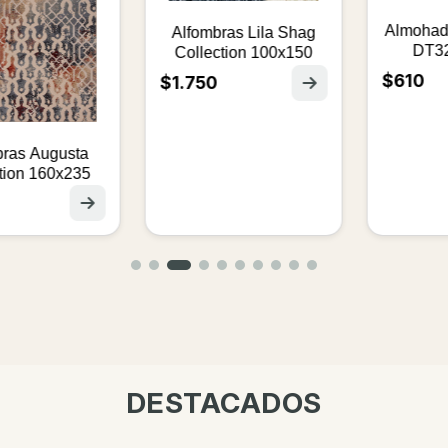
Almohada 
Alfombras Lila Shag
DT3240
Collection 100x150
$610
$1.750
s Augusta
on 160x235
DESTACADOS