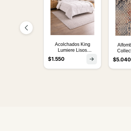
os 1 Plaza
 Infantil
2.20mt.
Acolchados King
Alfombra
Lumiere Lisos
Collecti
2.20x2.40
$1.550
$5.040