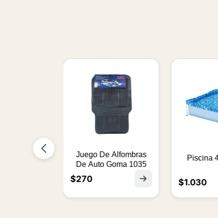
Juego De Alfombras
Automotriz
P
De Auto Goma 1035
Velour x M2
o 2Mt.
$270
$1.030