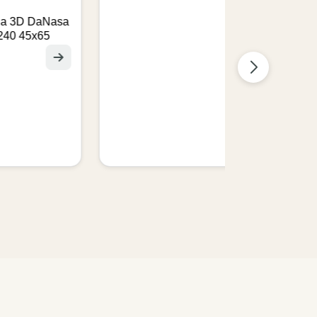
Almohadas Anti-
3D DaNasa
Reflujo y Anti-Várices
 45x65
80x70x14cm
$1.670