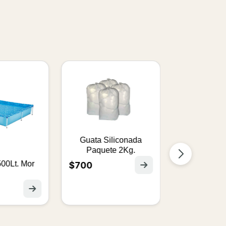
Piscina 20
$3.470
Guata Siliconada
Paquete 2Kg.
500Lt. Mor
$700