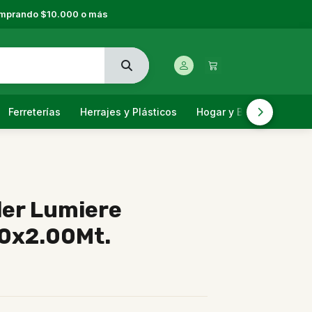
comprando $10.000 o más
Ferreterías
Herrajes y Plásticos
Hogar y Bazar
Jardi
ler Lumiere
80x2.00Mt.