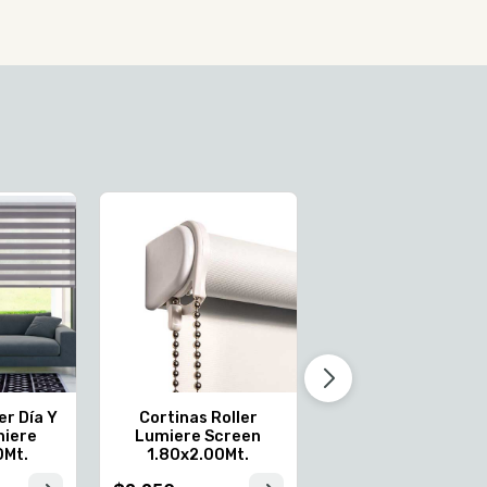
Cortinas Roller
Lumiere Screen
0.80x2.00Mt.
$1.020
er Día Y
Cortinas Roller
miere
Lumiere Screen
0Mt.
1.80x2.00Mt.